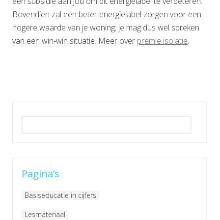
een subsidie aan jou om dit energielabel te verbeteren.
Bovendien zal een beter energielabel zorgen voor een
hogere waarde van je woning; je mag dus wel spreken
van een win-win situatie. Meer over
premie isolatie
.
Zoeken
naar:
Pagina’s
Basiseducatie in cijfers
Lesmateriaal